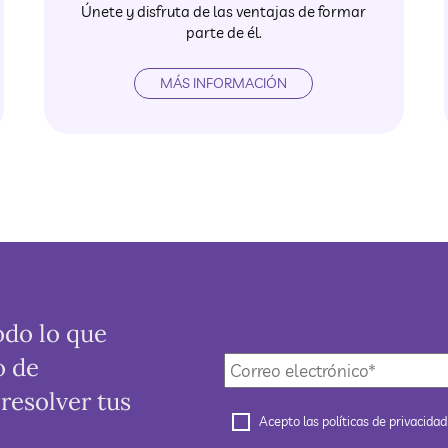
Únete y disfruta de las ventajas de formar
parte de él.
MÁS INFORMACIÓN
odo lo que
Correo
o de
electrónico
*
 resolver tus
Políticas
Acepto las
políticas de privacidad
de
privacidad
*