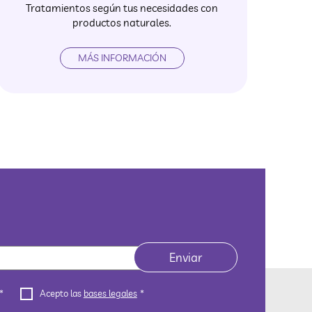
Tratamientos según tus necesidades con
productos naturales.
MÁS INFORMACIÓN
Bases
CAPTCHA
*
Acepto las
bases legales
*
legales
*