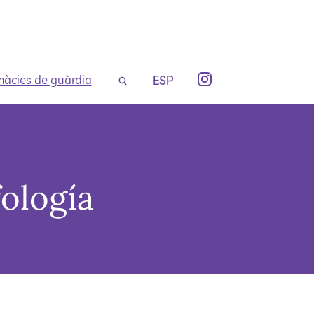
àcies de guàrdia
ESP
fología